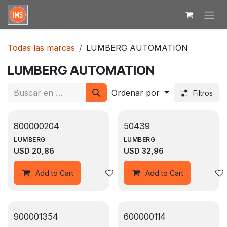
Ir al contenido
Todas las marcas
LUMBERG AUTOMATION
LUMBERG AUTOMATION
Ordenar por
Filtros
800000204
50439
LUMBERG
LUMBERG
USD
20,86
USD
32,96
Agregar a la lista de deseos
Add to Cart
Add to Cart
900001354
600000114