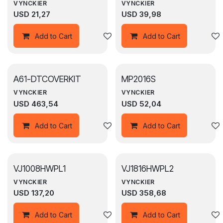
VYNCKIER
VYNCKIER
USD
21,27
USD
39,98
Agregar a la lista de deseos
Add to Cart
Add to Cart
A61-DTCOVERKIT
MP2016S
VYNCKIER
VYNCKIER
USD
463,54
USD
52,04
Agregar a la lista de deseos
Add to Cart
Add to Cart
VJ1008HWPL1
VJ1816HWPL2
VYNCKIER
VYNCKIER
USD
137,20
USD
358,68
Agregar a la lista de deseos
Add to Cart
Add to Cart