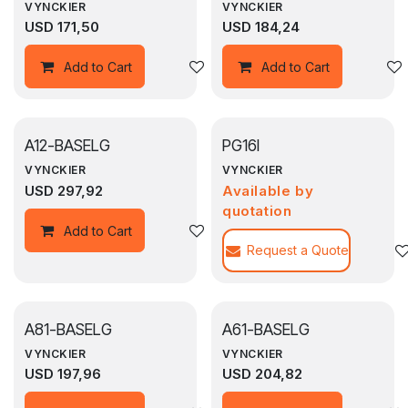
VYNCKIER
VYNCKIER
USD
171,50
USD
184,24
Agregar a la lista de deseos
Add to Cart
Add to Cart
A12-BASELG
PG16I
VYNCKIER
VYNCKIER
USD
297,92
Available by
quotation
Agregar a la lista de deseos
Add to Cart
Request a Quote
A81-BASELG
A61-BASELG
VYNCKIER
VYNCKIER
USD
197,96
USD
204,82