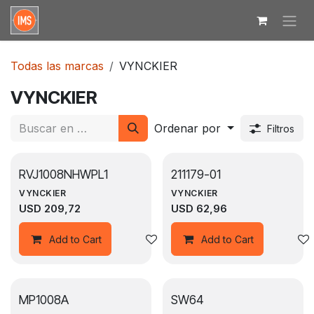
Ir al contenido
Todas las marcas
VYNCKIER
VYNCKIER
Ordenar por
Filtros
RVJ1008NHWPL1
211179-01
VYNCKIER
VYNCKIER
USD
209,72
USD
62,96
Agregar a la lista de deseos
Add to Cart
Add to Cart
MP1008A
SW64