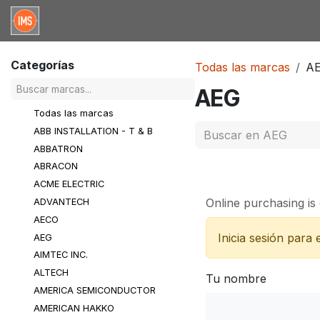
Ir al contenido
Inicio
Categorias
Marcas
Solicitud de co
Categorías
Todas las marcas
A
AEG
Todas las marcas
ABB INSTALLATION - T & B
ABBATRON
ABRACON
ACME ELECTRIC
Online purchasing is 
ADVANTECH
AECO
Inicia sesión para
AEG
AIMTEC INC.
ALTECH
Tu nombre
AMERICA SEMICONDUCTOR
AMERICAN HAKKO