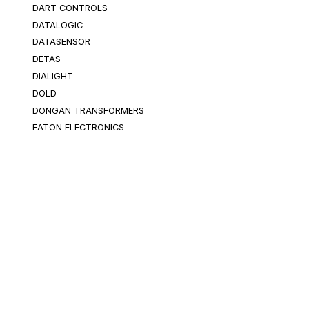
DART CONTROLS
DATALOGIC
DATASENSOR
DETAS
DIALIGHT
DOLD
DONGAN TRANSFORMERS
EATON ELECTRONICS
EBM PAPST
ECS INT'L
EE CONTROLS (EEC)
ELAN
ELECTROSWITCH
Categorias
ELEKTRA SWITCH
EMERSON ISLATROL
Conéctarlo
Alimentarlo
ENCORE WIRE CORPORATION
Controlarlo
Protegerlo
ENERGIZER
EPIC
Mostrarlo
Detectarlo