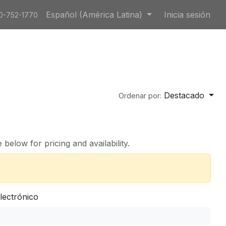
Español (América Latina)
Inicia sesión
0-752-1770
Destacado
Ordenar por:
below for pricing and availability.
lectrónico