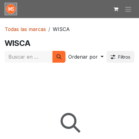
Ir al contenido
Todas las marcas
WISCA
WISCA
Ordenar por
Filtros