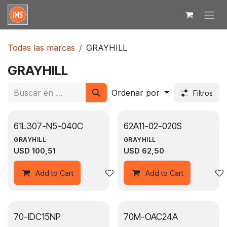
Ir al contenido
Todas las marcas
GRAYHILL
GRAYHILL
Ordenar por
Filtros
61L307-N5-040C
62A11-02-020S
GRAYHILL
GRAYHILL
USD
100,51
USD
62,50
Agregar a la lista de deseos
Add to Cart
Add to Cart
70-IDC15NP
70M-OAC24A