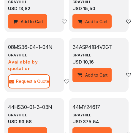
GRAYHILL
GRAYHILL
USD
13,82
USD
15,50
Agregar a la lista de deseos
Add to Cart
Add to Cart
08MS36-04-1-04N
34ASP41B4V2GT
GRAYHILL
GRAYHILL
Available by
USD
10,16
quotation
Add to Cart
Request a Quote
Agregar a la lista de deseos
44HS30-01-3-03N
44MY24617
GRAYHILL
GRAYHILL
USD
93,58
USD
375,54