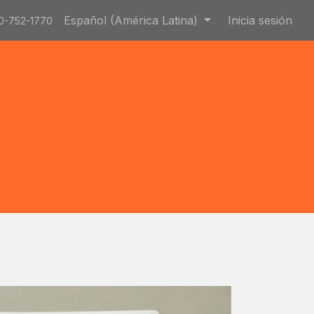
Español (América Latina)
Inicia sesión
0-752-1770