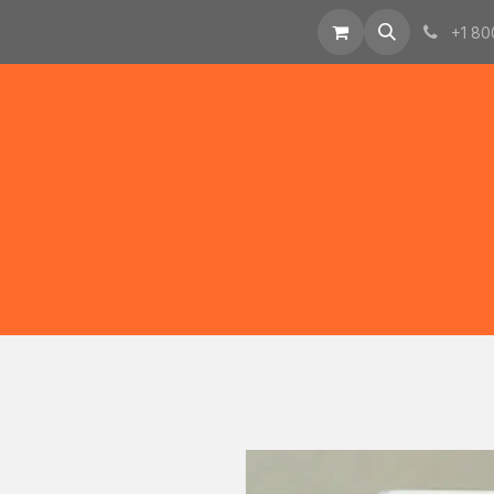
tización
Enlaces
+1 80