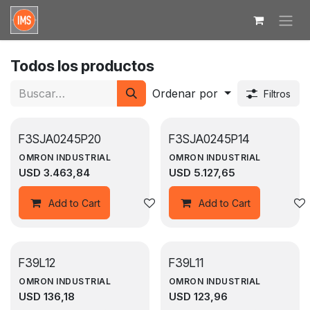
Ir al contenido
Todos los productos
Ordenar por
Filtros
F3SJA0245P20
F3SJA0245P14
OMRON INDUSTRIAL
OMRON INDUSTRIAL
USD
3.463,84
USD
5.127,65
Agregar a la lista de deseos
Add to Cart
Add to Cart
F39L12
F39L11
OMRON INDUSTRIAL
OMRON INDUSTRIAL
USD
136,18
USD
123,96